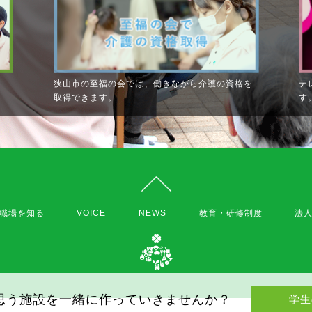
狭山市の至福の会では、働きながら介護の資格を
テ
取得できます。
す
職場を知る
VOICE
NEWS
教育・研修制度
法
思う施設を一緒に作っていきませんか？
学生