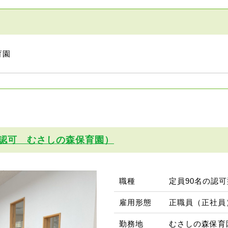
育園
認可 むさしの森保育園）
職種
定員90名の認
雇用形態
正職員（正社員
勤務地
むさしの森保育