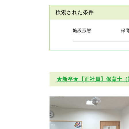
検索された条件
施設形態
保
★新卒★【正社員】保育士（