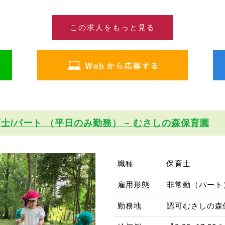
この求人をもっと見る
士/パート （平日のみ勤務） – むさしの森保育園
職種
保育士
雇用形態
非常勤（パート
勤務地
認可むさしの森