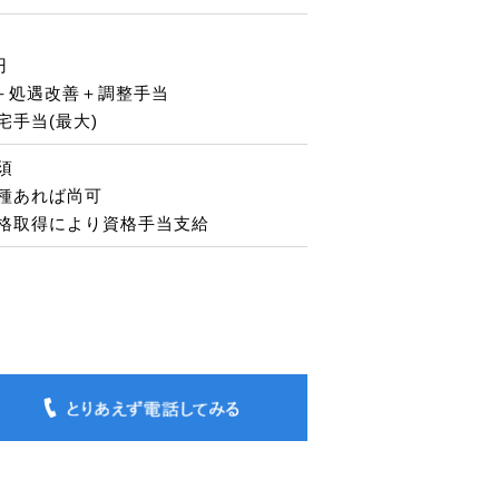
円
)＋処遇改善＋調整手当
宅手当(最大)
須
種あれば尚可
格取得により資格手当支給