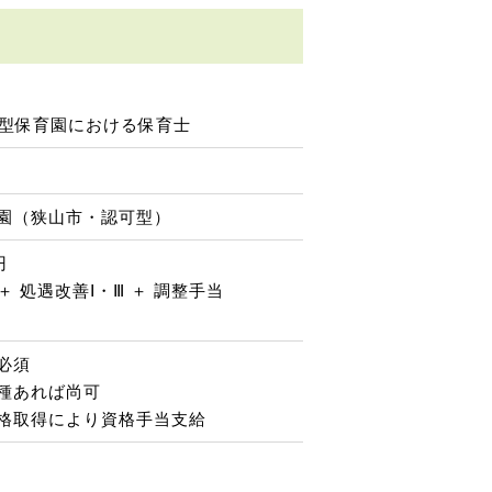
可型保育園における保育士
園（狭山市・認可型）
円
＋ 処遇改善Ⅰ・Ⅲ ＋ 調整手当
必須
種あれば尚可
格取得により資格手当支給