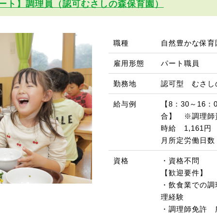
ート】調理員（認可むさしの森保育園）
職種
自然豊かな保育
雇用形態
パート職員
勤務地
認可型 むさし
給与例
【8：30～16
合】 ※調理師
時給 1,161円
月所定労働日数
資格
・資格不問
【歓迎要件】
・飲食業での調
理経験
・調理師免許 