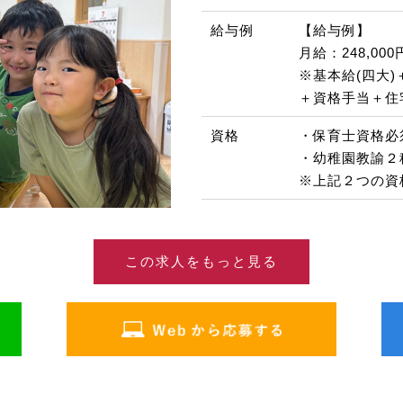
給与例
【給与例】
月給：248,000
※基本給(四大
＋資格手当＋住
資格
・保育士資格必
・幼稚園教諭２
※上記２つの資
この求人をもっと見る