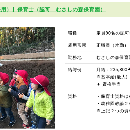
採用）】保育士（認可 むさしの森保育園）
職種
定員90名の認
雇用形態
正職員（常勤）
勤務地
むさしの森保育
給与例
月給：235,800
※基本給(最大) 
＋ 資格手当
資格
・保育士資格は
・幼稚園教諭２
※上記２つの資